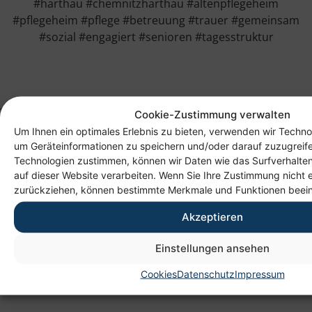
#harthau #chemnitzharthau #altenpflegeheim
#pflegeheim #pflege #betreuung #trauer #gemeinsam
#sozial #engagiert #senioren #tagesstruktur
Cookie-Zustimmung verwalten
Um Ihnen ein optimales Erlebnis zu bieten, verwenden wir Techno
um Geräteinformationen zu speichern und/oder darauf zuzugreif
Technologien zustimmen, können wir Daten wie das Surfverhalten
auf dieser Website verarbeiten. Wenn Sie Ihre Zustimmung nicht e
zurückziehen, können bestimmte Merkmale und Funktionen beein
Akzeptieren
Anschrift
Einstellungen ansehen
Heim gemeinnützige GmbH
Lichtenauer Weg 1
Cookies
Datenschutz
Impressum
09114 Chemnitz