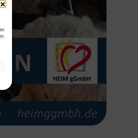
ten
en.