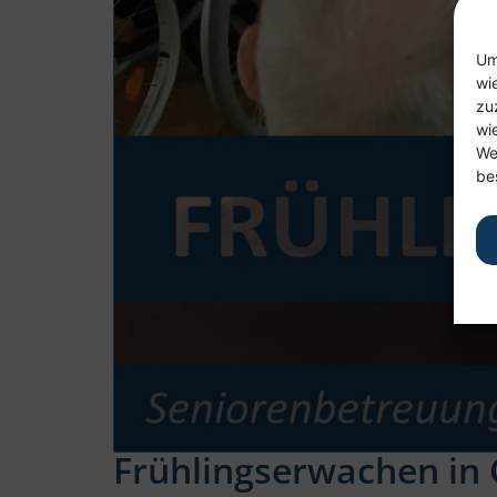
Um
wi
zu
wi
We
be
Frühlingserwachen in