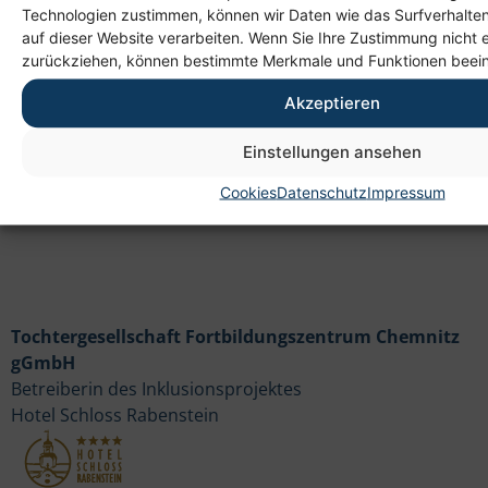
Anschrift
Technologien zustimmen, können wir Daten wie das Surfverhalten
auf dieser Website verarbeiten. Wenn Sie Ihre Zustimmung nicht e
Heim gemeinnützige GmbH
zurückziehen, können bestimmte Merkmale und Funktionen beein
Lichtenauer Weg 1
09114 Chemnitz
Akzeptieren
Einstellungen ansehen
Cookies
Datenschutz
Impressum
Tochtergesellschaft Fortbildungszentrum Chemnitz
gGmbH
Betreiberin des Inklusionsprojektes
Hotel Schloss Rabenstein