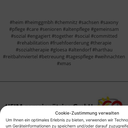
#heim #heimggmbh #chemnitz #sachsen #saxony
#pflege #care #senioren #altenpflege #gemeinsam
#sozial #engagiert #together #social #committed
#rehabilitation #fruehfoerderung #therapie
#sozialtherapie #gloesa #altendorf #harthau
#reitbahnviertel #betreuung #tagespflege #weihnachten
#xmas
Cookie-Zustimmung verwalten
Um Ihnen ein optimales Erlebnis zu bieten, verwenden wir Techno
um Geräteinformationen zu speichern und/oder darauf zuzugreif