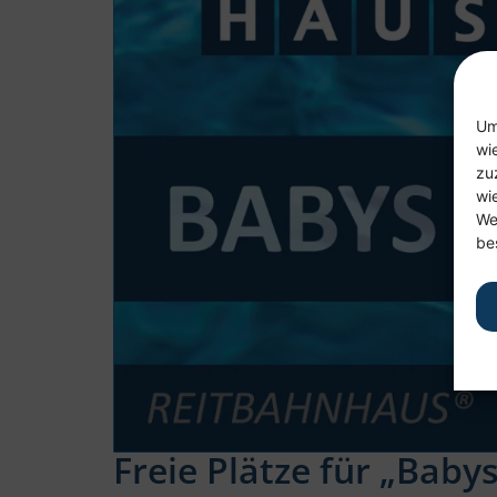
Um
wi
zu
wi
We
be
Freie Plätze für „Baby