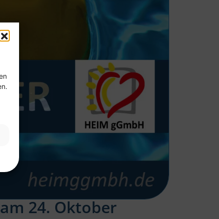
ten
en.
t am 24. Oktober