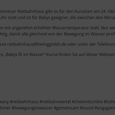
mnitzer Reitbahnhaus gibt es für den Kursstart am 24. Okto
Uhr statt und ist für Babys geeignet, die zwischen den Mon
 mit angenehm erhöhter Wassertemperatur statt. Nur wenig
ig, damit alle gleichviel von der Bewegung im Wasser prof
dresse reitbahnhaus@heimggmbh.de oder unter der Telefo
re „Babys fit im Wasser“-Kurse finden Sie auf dieser Websei
ny #reitbahnhaus #reitbahnviertel #chemnitzmitte #luth
nehmer #bewegungimwasser #gemeinsam #sozial #engagier