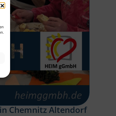
ten
en.
in Chemnitz Altendorf