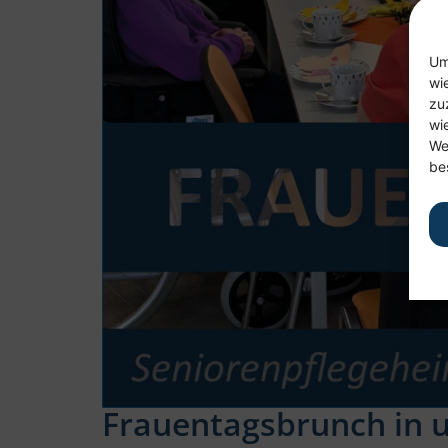
Um
wi
zu
wi
We
be
Frauentagsbrunch in 