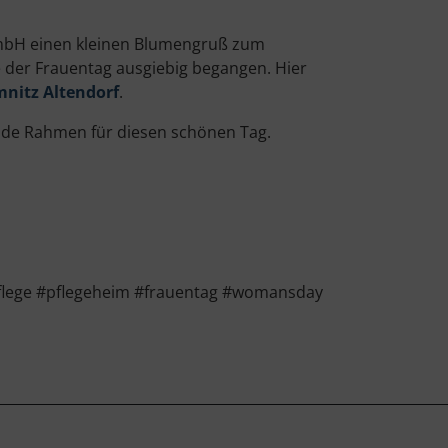
gGmbH einen kleinen Blumengruß zum
der Frauentag ausgiebig begangen. Hier
nitz Altendorf
.
nde Rahmen für diesen schönen Tag.
flege #pflegeheim #frauentag #womansday