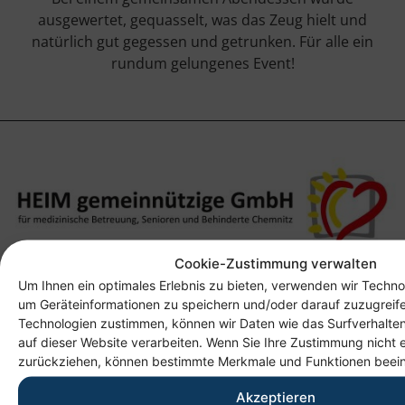
ausgewertet, gequasselt, was das Zeug hielt und
natürlich gut gegessen und getrunken. Für alle ein
rundum gelungenes Event!
Cookie-Zustimmung verwalten
Anschrift
Um Ihnen ein optimales Erlebnis zu bieten, verwenden wir Techno
um Geräteinformationen zu speichern und/oder darauf zuzugreif
Heim gemeinnützige GmbH
Technologien zustimmen, können wir Daten wie das Surfverhalten
Lichtenauer Weg 1
auf dieser Website verarbeiten. Wenn Sie Ihre Zustimmung nicht e
09114 Chemnitz
zurückziehen, können bestimmte Merkmale und Funktionen beein
Akzeptieren