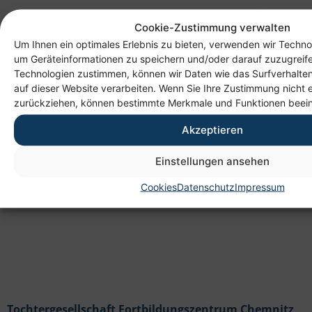
Cookie-Zustimmung verwalten
Um Ihnen ein optimales Erlebnis zu bieten, verwenden wir Techno
um Geräteinformationen zu speichern und/oder darauf zuzugreif
Technologien zustimmen, können wir Daten wie das Surfverhalten
auf dieser Website verarbeiten. Wenn Sie Ihre Zustimmung nicht e
Anschrift
zurückziehen, können bestimmte Merkmale und Funktionen beein
Heim gemeinnützige GmbH
Akzeptieren
Lichtenauer Weg 1
09114 Chemnitz
Einstellungen ansehen
Cookies
Datenschutz
Impressum
Tochtergesellschaft Fortbildungszentrum Chemnitz