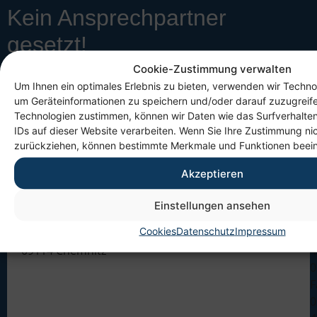
Kein Ansprechpartner
gesetzt!
Cookie-Zustimmung verwalten
Um Ihnen ein optimales Erlebnis zu bieten, verwenden wir Techno
um Geräteinformationen zu speichern und/oder darauf zuzugreif
Technologien zustimmen, können wir Daten wie das Surfverhalten
IDs auf dieser Website verarbeiten. Wenn Sie Ihre Zustimmung nic
zurückziehen, können bestimmte Merkmale und Funktionen beein
Akzeptieren
Anschrift
K
Einstellungen ansehen
Heim gemeinnützige GmbH
T
Cookies
Datenschutz
Impressum
Lichtenauer Weg 1
0
09114 Chemnitz
4
0
F
0