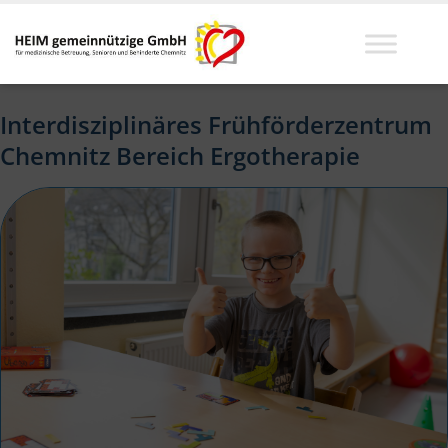
Interdisziplinäres Frühförderzentrum
Chemnitz Bereich Ergotherapie