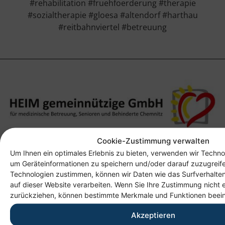
#rehabilitation #fruehfoerderung #therapie
#sozialtherapie #gloesa #altendorf #harthau
#reitbahnviertel #betreuung
Cookie-Zustimmung verwalten
Anschrift
Um Ihnen ein optimales Erlebnis zu bieten, verwenden wir Techno
Heim gemeinnützige GmbH
um Geräteinformationen zu speichern und/oder darauf zuzugreif
Technologien zustimmen, können wir Daten wie das Surfverhalten
Lichtenauer Weg 1
auf dieser Website verarbeiten. Wenn Sie Ihre Zustimmung nicht e
09114 Chemnitz
zurückziehen, können bestimmte Merkmale und Funktionen beein
Akzeptieren