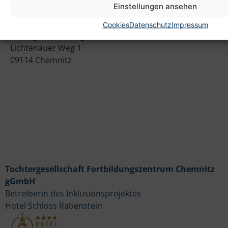
Einstellungen ansehen
Anschrift
Cookies
Datenschutz
Impressum
Heim gemeinnützige GmbH
Lichtenauer Weg 1
09114 Chemnitz
Tochtergesellschaft Fortbildungszentrum Chemnitz
gGmbH
Betreiberin des Inklusionsprojektes
Hotel Schloss Rabenstein