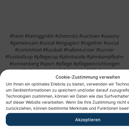
#heim #heimggmbh #chemnitz #sachsen #saxony
#gemeinsam #sozial #engagiert #together #social
#committed #fussball #hallenturnier #turnier
#fussballcup #pflegecup #jahnbaude #jahnkampfbahn
#sonnenberg #sport #pflege #pflegeeinrichtungen
#kulturhauptstadt #chemnitz2025 #bip
Cookie-Zustimmung verwalten
Um Ihnen ein optimales Erlebnis zu bieten, verwenden wir Techno
um Geräteinformationen zu speichern und/oder darauf zuzugreif
Technologien zustimmen, können wir Daten wie das Surfverhalten
auf dieser Website verarbeiten. Wenn Sie Ihre Zustimmung nicht e
zurückziehen, können bestimmte Merkmale und Funktionen beein
Akzeptieren