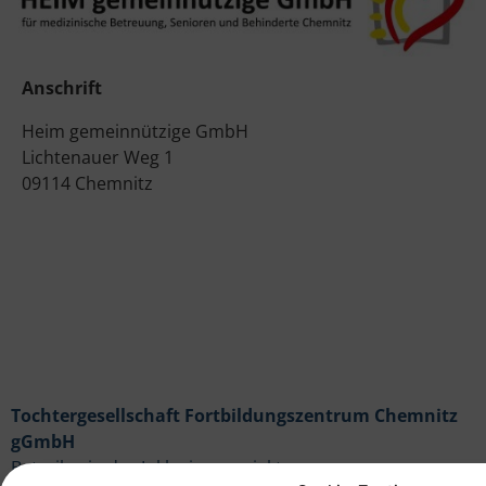
Anschrift
Heim gemeinnützige GmbH
Lichtenauer Weg 1
09114 Chemnitz
Tochtergesellschaft Fortbildungszentrum Chemnitz
gGmbH
Betreiberin des Inklusionsprojektes