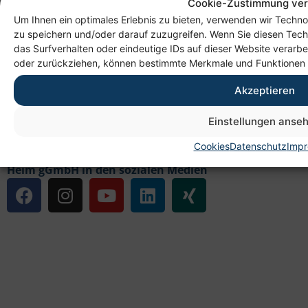
Cookie-Zustimmung ver
Hotel Schloss Rabenstein
Um Ihnen ein optimales Erlebnis zu bieten, verwenden wir Techn
zu speichern und/oder darauf zuzugreifen. Wenn Sie diesen Tec
das Surfverhalten oder eindeutige IDs auf dieser Website verarbe
oder zurückziehen, können bestimmte Merkmale und Funktionen 
Links
Akzeptieren
Datenschutz
Cookies
Einstellungen anse
Impressum
Cookies
Datenschutz
Imp
Zugangserklärung
Heim gGmbH in den sozialen Medien