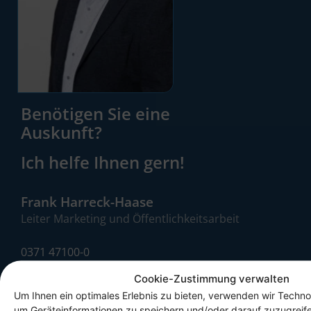
Benötigen Sie eine
Auskunft?
Ich helfe Ihnen gern!
Frank Harreck-Haase
Leiter Marketing und Öffentlichkeitsarbeit
0371 47100-0
Cookie-Zustimmung verwalten
E-Mail senden
Um Ihnen ein optimales Erlebnis zu bieten, verwenden wir Techno
um Geräteinformationen zu speichern und/oder darauf zuzugreif