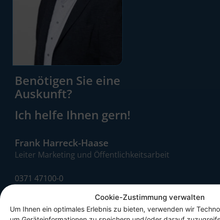
Benötigen Sie eine
Auskunft?
Ich helfe Ihnen gern!
Frank Harreck-Haase
Leiter Marketing und Öffentlichkeitsarbeit
0371 47100-0
Cookie-Zustimmung verwalten
E-Mail senden
Um Ihnen ein optimales Erlebnis zu bieten, verwenden wir Techno
um Geräteinformationen zu speichern und/oder darauf zuzugreif