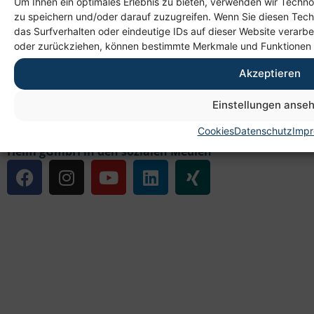
Um Ihnen ein optimales Erlebnis zu bieten, verwenden wir Techn
zu speichern und/oder darauf zuzugreifen. Wenn Sie diesen Tec
das Surfverhalten oder eindeutige IDs auf dieser Website verarbe
oder zurückziehen, können bestimmte Merkmale und Funktionen 
Links
Akzeptieren
Datenschutz
Cookies
Einstellungen anse
Impressum
Cookies
Datenschutz
Imp
Zugangserklärung
Heim gGmbH in den sozialen Medien