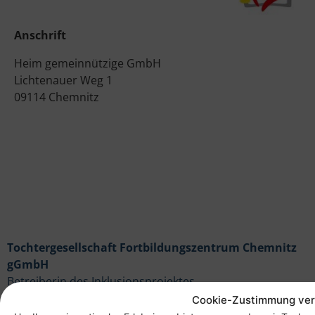
Anschrift
Heim gemeinnützige GmbH
Lichtenauer Weg 1
09114 Chemnitz
Tochtergesellschaft Fortbildungszentrum Chemnitz
gGmbH
Betreiberin des Inklusionsprojektes
Hotel Schloss Rabenstein
Cookie-Zustimmung ver