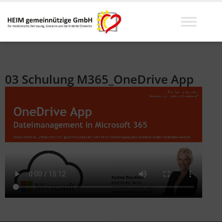
03 Schulung M365_OneDrive App