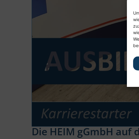
Um
wi
zu
wi
We
be
Die HEIM gGmbH auf 