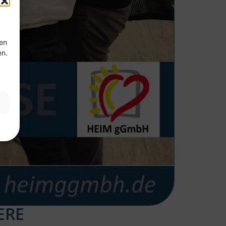
ten
en.
ERE