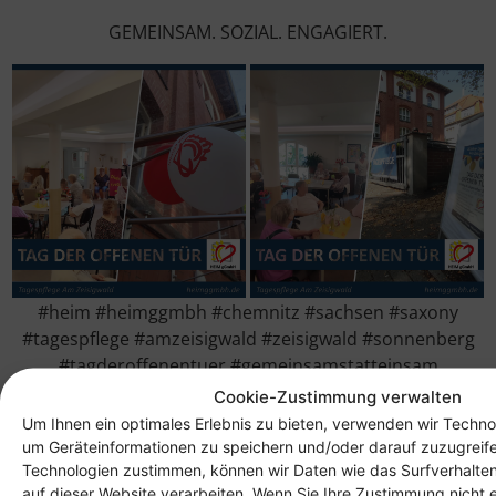
GEMEINSAM. SOZIAL. ENGAGIERT.
#heim #heimggmbh #chemnitz #sachsen #saxony
#tagespflege #amzeisigwald #zeisigwald #sonnenberg
#tagderoffenentuer #gemeinsamstatteinsam
#gemeinsam #sozial #engagiert #pflege #dienstleistung
Cookie-Zustimmung verwalten
#alter #senioren #rentner #angehoerige
Um Ihnen ein optimales Erlebnis zu bieten, verwenden wir Techno
um Geräteinformationen zu speichern und/oder darauf zuzugreif
Technologien zustimmen, können wir Daten wie das Surfverhalten
auf dieser Website verarbeiten. Wenn Sie Ihre Zustimmung nicht e