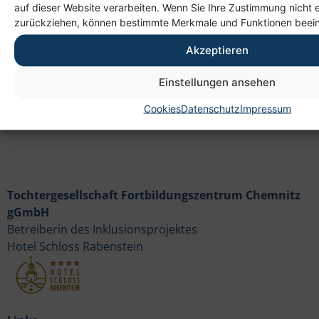
Heim gemeinnützige GmbH
auf dieser Website verarbeiten. Wenn Sie Ihre Zustimmung nicht e
zurückziehen, können bestimmte Merkmale und Funktionen beein
Lichtenauer Weg 1
09114 Chemnitz
Akzeptieren
Einstellungen ansehen
Cookies
Datenschutz
Impressum
Tochtergesellschaft Fortbildungszentrum Chemnitz
gGmbH
Betreiberin des Inklusionsprojektes
Hotel Schloss Rabenstein