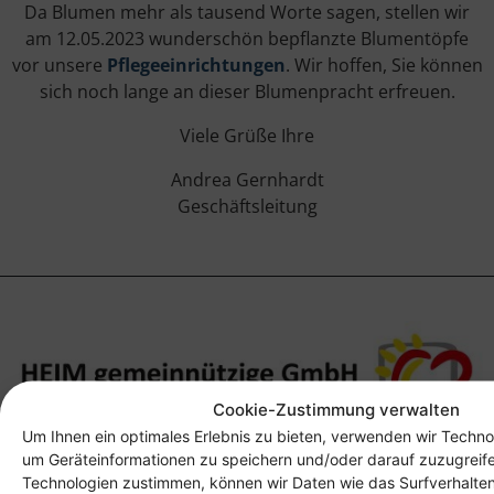
Da Blumen mehr als tausend Worte sagen, stellen wir
am 12.05.2023 wunderschön bepflanzte Blumentöpfe
vor unsere
Pflegeeinrichtungen
. Wir hoffen, Sie können
sich noch lange an dieser Blumenpracht erfreuen.
Viele Grüße Ihre
Andrea Gernhardt
Geschäftsleitung
Cookie-Zustimmung verwalten
Um Ihnen ein optimales Erlebnis zu bieten, verwenden wir Techno
um Geräteinformationen zu speichern und/oder darauf zuzugreif
Anschrift
Technologien zustimmen, können wir Daten wie das Surfverhalten