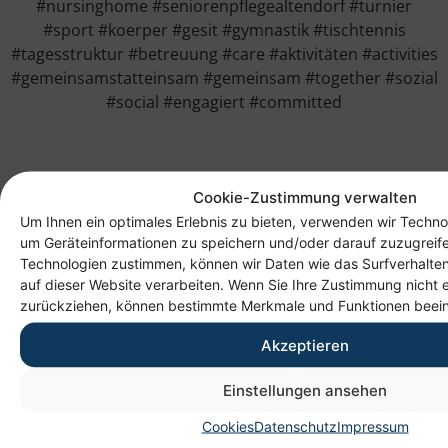
#nursinghome #seniorenpflegealtendorf #turnier
#sport #koerper #gesit #gymnastik #tischtennis
#tagesstruktur #betreuung #care #aktivitäten #activities
#gemeinsamstatteinsam #gemeinsam #together #sozial
#social #engagiert #committed
Cookie-Zustimmung verwalten
Um Ihnen ein optimales Erlebnis zu bieten, verwenden wir Techno
um Geräteinformationen zu speichern und/oder darauf zuzugreif
Technologien zustimmen, können wir Daten wie das Surfverhalten
auf dieser Website verarbeiten. Wenn Sie Ihre Zustimmung nicht e
zurückziehen, können bestimmte Merkmale und Funktionen beein
Akzeptieren
Anschrift
Einstellungen ansehen
Heim gemeinnützige GmbH
Cookies
Datenschutz
Impressum
Lichtenauer Weg 1