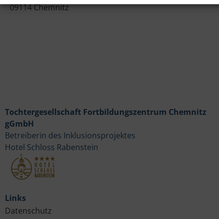
09114 Chemnitz
Tochtergesellschaft Fortbildungszentrum Chemnitz
gGmbH
Betreiberin des Inklusionsprojektes
Hotel Schloss Rabenstein
Links
Datenschutz