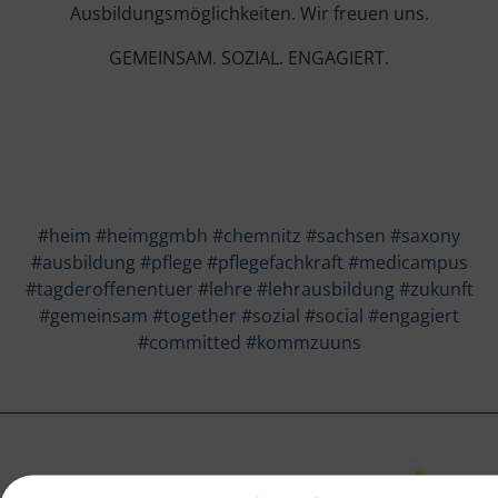
Ausbildungsmöglichkeiten. Wir freuen uns.
GEMEINSAM. SOZIAL. ENGAGIERT.
#heim
#heimggmbh
#chemnitz
#sachsen
#saxony
#ausbildung
#pflege
#pflegefachkraft
#medicampus
#tagderoffenentuer
#lehre
#lehrausbildung
#zukunft
#gemeinsam
#together
#sozial
#social
#engagiert
#committed
#kommzuuns