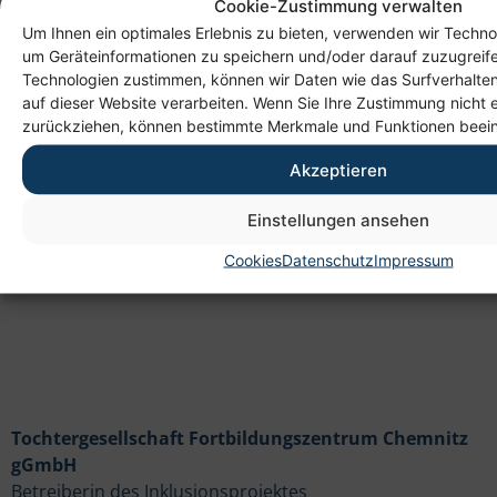
Cookie-Zustimmung verwalten
Um Ihnen ein optimales Erlebnis zu bieten, verwenden wir Techno
um Geräteinformationen zu speichern und/oder darauf zuzugreif
Technologien zustimmen, können wir Daten wie das Surfverhalten
Anschrift
auf dieser Website verarbeiten. Wenn Sie Ihre Zustimmung nicht e
zurückziehen, können bestimmte Merkmale und Funktionen beein
Heim gemeinnützige GmbH
Akzeptieren
Lichtenauer Weg 1
09114 Chemnitz
Einstellungen ansehen
Cookies
Datenschutz
Impressum
Tochtergesellschaft Fortbildungszentrum Chemnitz
gGmbH
Betreiberin des Inklusionsprojektes