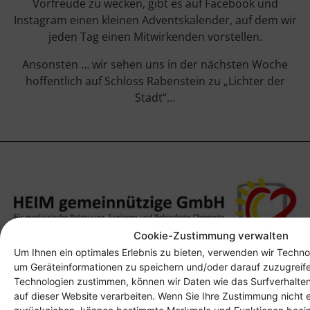
Vorfreude zu wecken, gibt es auf Facebook und
Instagram einen kleinen Adventskalender, auf dem wir
jeden Tag einen Mitwirkenden vorstellen.
Ansonsten … wir sehen uns in der nächsten Woche
hoffentlich auf Schloss Rabenstein zu „Lichter der
Stadt“…
Cookie-Zustimmung verwalten
Um Ihnen ein optimales Erlebnis zu bieten, verwenden wir Techno
Anschrift
um Geräteinformationen zu speichern und/oder darauf zuzugreif
Technologien zustimmen, können wir Daten wie das Surfverhalten
Heim gemeinnützige GmbH
auf dieser Website verarbeiten. Wenn Sie Ihre Zustimmung nicht e
Lichtenauer Weg 1
zurückziehen, können bestimmte Merkmale und Funktionen beein