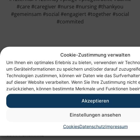
#care #caregiver #nurse #nursing #thankyou
#gemeinsam #sozial #engagiert #together #social
#commited
Cookie-Zustimmung verwalten
Um Ihnen ein optimales Erlebnis zu bieten, verwenden wir Techno
um Geräteinformationen zu speichern und/oder darauf zuzugreif
Technologien zustimmen, können wir Daten wie das Surfverhalten
auf dieser Website verarbeiten. Wenn Sie Ihre Zustimmung nicht e
zurückziehen, können bestimmte Merkmale und Funktionen beein
Akzeptieren
Anschrift
Einstellungen ansehen
Heim gemeinnützige GmbH
Cookies
Datenschutz
Impressum
Lichtenauer Weg 1
09114 Chemnitz