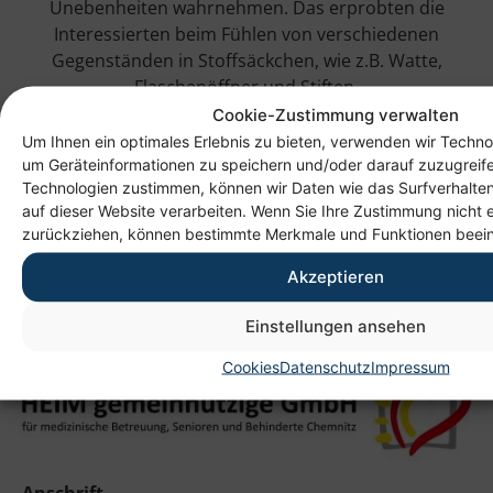
Unebenheiten wahrnehmen. Das erprobten die
Interessierten beim Fühlen von verschiedenen
Gegenständen in Stoffsäckchen, wie z.B. Watte,
Flaschenöffner und Stiften.
Cookie-Zustimmung verwalten
Die Leistung der eigenen Sinne hat danach niemand
Um Ihnen ein optimales Erlebnis zu bieten, verwenden wir Techno
mehr als selbstverständlich betrachtet. Dieser Tag hat
um Geräteinformationen zu speichern und/oder darauf zuzugreif
allen Spaß gemacht, auch dem Personal! Er hat dazu
Technologien zustimmen, können wir Daten wie das Surfverhalten
beigetragen, wieder etwas bewusster seine Sinne auch
auf dieser Website verarbeiten. Wenn Sie Ihre Zustimmung nicht e
zurückziehen, können bestimmte Merkmale und Funktionen beein
im Alltag wahrzunehmen und damit zu schärfen.
Akzeptieren
Einstellungen ansehen
Cookies
Datenschutz
Impressum
Anschrift