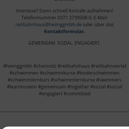
Interesse? Dann schnell Kontakt aufnehmen!
Telefonnummer 0371 2739508-0, E-Mail:
reitbahnhaus@heimggmbh.de
oder über das
Kontaktformular
.
GEMEINSAM. SOZIAL. ENGAGIERT.
#heimggmbh #chemnitz #reitbahnhaus #reitbahnviertel
#schwimmen #schwimmkurse #kinderschwimmen
#schwimmlernkurs #schwimmlernkurse #swimmers
#learntoswim #gemeinsam #together #sozial #social
#engagiert #committed