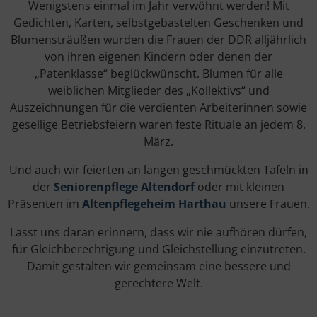
Wenigstens einmal im Jahr verwöhnt werden! Mit
Gedichten, Karten, selbstgebastelten Geschenken und
Blumensträußen wurden die Frauen der DDR alljährlich
von ihren eigenen Kindern oder denen der
„Patenklasse“ beglückwünscht. Blumen für alle
weiblichen Mitglieder des „Kollektivs“ und
Auszeichnungen für die verdienten Arbeiterinnen sowie
gesellige Betriebsfeiern waren feste Rituale an jedem 8.
März.
Und auch wir feierten an langen geschmückten Tafeln in
der
Seniorenpflege Altendorf
oder mit kleinen
Präsenten im
Altenpflegeheim Harthau
unsere Frauen.
Las
st
uns
d
aran
er
inner
n
,
d
ass
w
ir
n
ie
a
uf
h
ö
ren
d
ür
fen
,
f
ür
Gle
ich
b
ere
cht
ig
ung
und
Gle
ich
st
ell
ung
e
in
z
ut
ret
en
.
Dam
it gestalten
w
ir
gem
e
ins
am
e
ine
bes
se
re
und
g
ere
cht
ere
W
elt
.