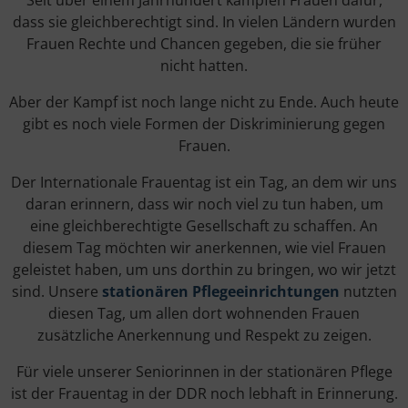
d
ass
s
ie
gle
ich
b
ere
cht
ig
t
s
ind
.
In
v
iel
en
L
ä
nder
n
w
urden
Fra
u
en
Re
ch
te
und
Ch
anc
en
geg
eb
en
,
die
s
ie
fr
ü
her
n
icht
h
atten
.
Aber
der
Kamp
f
is
t
no
ch
l
ange
n
icht
z
u
End
e
.
A
uch
he
ute
gib
t
es
no
ch
v
ie
le
Form
en
der
Disk
rim
in
ier
ung
g
eg
en
Fra
u
en
.
Der
International
e
Fra
u
ent
ag
is
t
e
in
Tag
,
an
dem
w
ir
uns
d
aran
er
inner
n
,
d
ass
w
ir
no
ch
v
iel
z
u
tun
ha
ben
,
um
e
ine
gle
ich
b
ere
cht
ig
te
Ges
ells
cha
ft
z
u
sch
aff
en
.
An
dies
em
Tag
m
ö
ch
ten
w
ir
an
erk
enn
en
,
w
ie
v
iel
Fra
u
en
ge
le
ist
et
ha
ben
,
um
uns
d
orth
in
z
u
bring
en
,
wo
w
ir
jet
z
t
s
ind
.
Unsere
stationären Pflegeeinrichtungen
nutzten
dies
en
Tag
,
um
allen dort wohnenden Frauen
zusätzliche A
ner
k
enn
ung
und
Res
pe
kt
z
u
ze
igen
.
Für viele unserer Seniorinnen in der stationären Pflege
ist der Frauentag in der DDR noch lebhaft in Erinnerung.