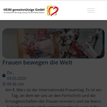
Frauen bewegen die Welt
Do.,
09.03.2023
09:36 Uhr
Am
8
.
M
ä
r
z
is
t
der
International
e
Fra
u
ent
ag
.
Es ist e
in
Tag
,
an
dem
w
ir
uns
an
den
F
orts
ch
r
itt
und
die
Err
ung
ens
cha
ften
der
Fra
u
en
er
inner
n
und
sie fe
ier
n
.
Se
it
ü
ber
e
inem
Jah
rh
under
t
k
ä
mp
fen
Fra
u
en
d
af
ür
,